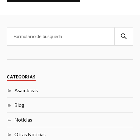
A
L
T
E
R
N
A
T
I
V
E
:
CATEGORÍAS
Asambleas
Blog
Noticias
Otras Noticias