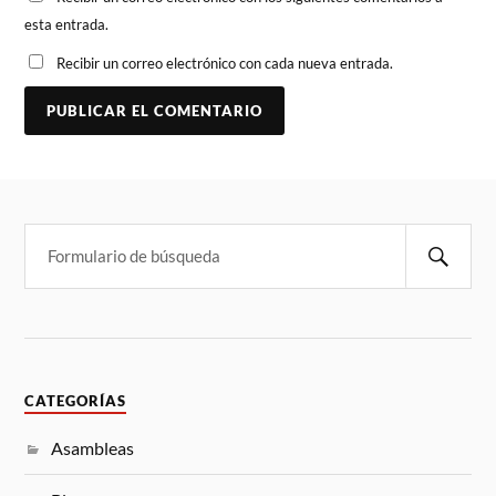
esta entrada.
Recibir un correo electrónico con cada nueva entrada.
A
L
T
E
R
N
A
T
I
V
E
:
CATEGORÍAS
Asambleas