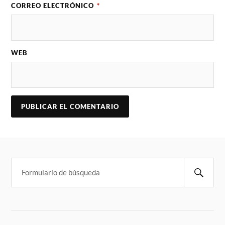
CORREO ELECTRÓNICO
*
WEB
A
L
T
E
R
N
A
T
I
V
E
: